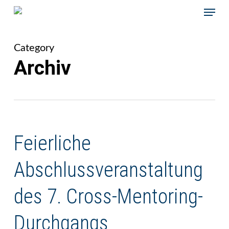
Skip
Menu
to
main
content
Category
Archiv
Feierliche
Abschlussveranstaltung
des 7. Cross-Mentoring-
Durchgangs