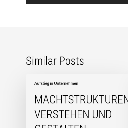
Similar Posts
Machtstrukturen
verstehen
Aufstieg in Unternehmen
und
MACHTSTRUKTURE
gestalten
–
VERSTEHEN UND
Mentees
zu
Gast