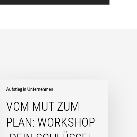
Vom
Mut
Aufstieg in Unternehmen
zum
VOM MUT ZUM
lan:
orkshop
PLAN: WORKSHOP
Dein
chlüssel
zum