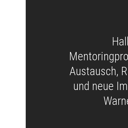
Hal
Mentoringpr
Austausch, R
und neue Im
Warn