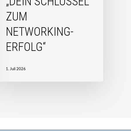
„DEIN SCHLÜSSEL
etworking-
rfolg“
ZUM
NETWORKING-
ERFOLG“
1. Juli 2026