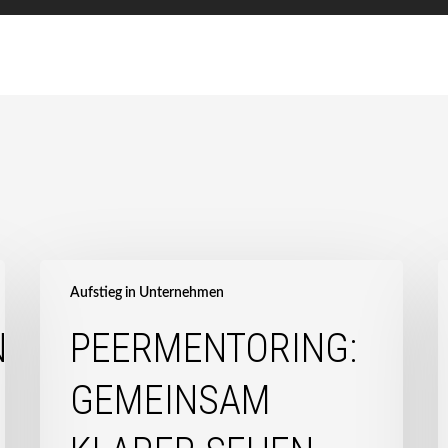
Peermentoring:
Gemeinsam
Aufstieg in Unternehmen
klarer
N
PEERMENTORING:
sehen
P
W
GEMEINSAM
„
S