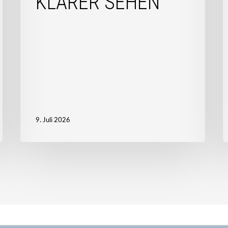
KLARER SEHEN
N
E
9. Juli 2026