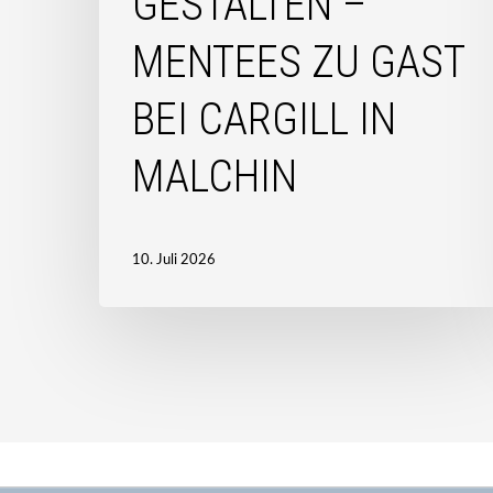
GESTALTEN –
bei
Cargill
MENTEES ZU GAST
in
Malchin
BEI CARGILL IN
MALCHIN
10. Juli 2026