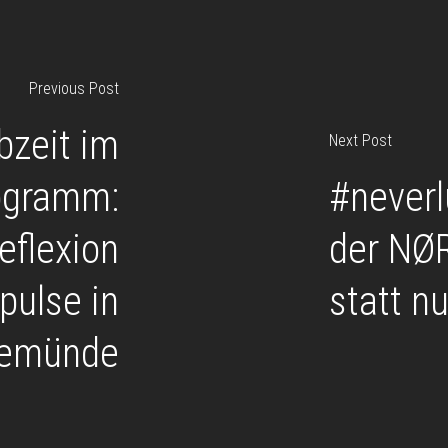
Previous Post
bzeit im
Next Post
ogramm:
#neverl
eflexion
der NØR
pulse in
statt n
emünde