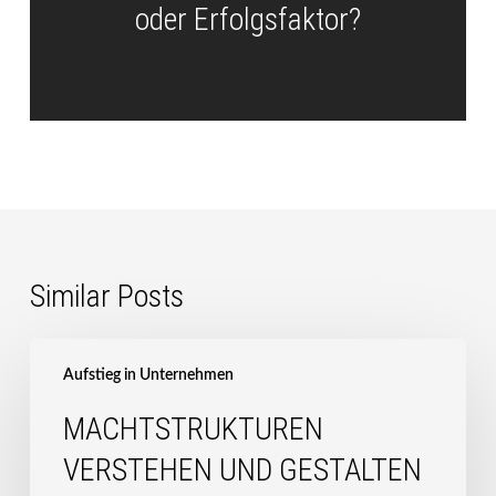
oder Erfolgsfaktor?
Similar Posts
Machtstrukturen
verstehen
Aufstieg in Unternehmen
und
MACHTSTRUKTUREN
gestalten
–
VERSTEHEN UND GESTALTEN
Mentees