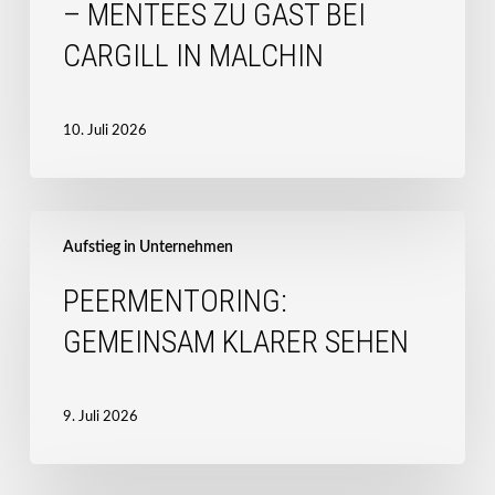
– MENTEES ZU GAST BEI
zu
Gast
CARGILL IN MALCHIN
bei
Cargill
in
10. Juli 2026
Malchin
Peermentoring:
Gemeinsam
Aufstieg in Unternehmen
klarer
PEERMENTORING:
sehen
GEMEINSAM KLARER SEHEN
9. Juli 2026