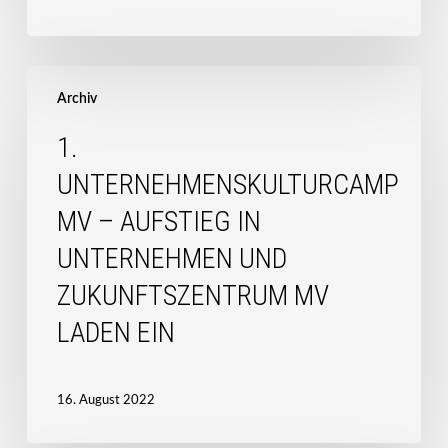
1.
Unternehmenskulturcamp
Archiv
MV
1.
–
Aufstieg
UNTERNEHMENSKULTURCAMP
in
MV – AUFSTIEG IN
Unternehmen
und
UNTERNEHMEN UND
Zukunftszentrum
ZUKUNFTSZENTRUM MV
MV
laden
LADEN EIN
ein
16. August 2022