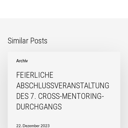
Similar Posts
Feierliche
Abschlussveranstaltung
Archiv
des
FEIERLICHE
7.
Cross-
ABSCHLUSSVERANSTALTUNG
Mentoring-
DES 7. CROSS-MENTORING-
Durchgangs
DURCHGANGS
22. Dezember 2023